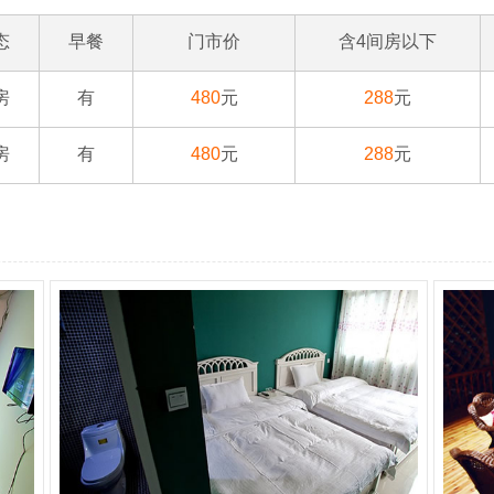
态
早餐
门市价
含4间房以下
房
有
480
元
288
元
房
有
480
元
288
元