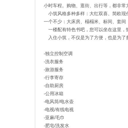
小时车程。购物、逛街、出行等，都非常
小筑风格多种多样：大红双喜、简欧现代
一个不少：大床房、榻榻米、标间、套间
一楼配有特色书吧，您可以坐在这里，慵
入住小筑，不仅是为了方便，也是为了
-独立控制空调
-洗衣服务
-旅游服务
-行李寄存
-自助厨房
-公用冰箱
-电风筒/电水壶
-电视/有线电视
-亚麻/毛巾
-肥皂/洗发水