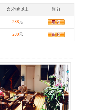
含5间房以上
预 订
288
元
288
元