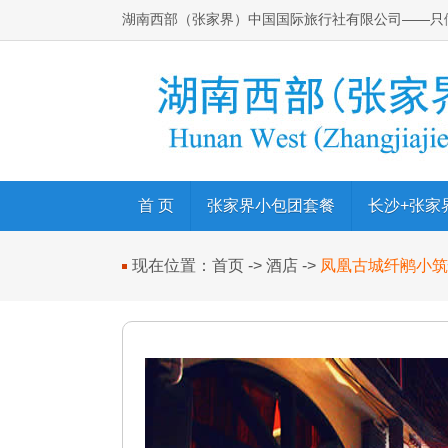
湖南西部（张家界）中国国际旅行社有限公司
——只
首 页
张家界小包团套餐
长沙+张家
现在位置：
首页
->
酒店
->
凤凰古城纤鹇小筑