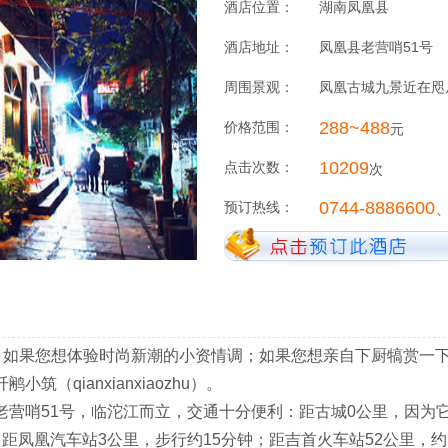
酒店位置：
湖南凤凰县
酒店地址：
凤凰县老营哨51号
周围景观：
凤凰古城九景近在咫
288~488
价格范围：
元
10209
点击次数：
次
0744-8886600
预订热线：
；如果您想体验时尚新潮的小资情调；如果您想亲自下厨犒赏一
（qianxianxiaozhu）。
营哨51号，临沱江而立，交通十分便利：距古城0公里，因为它
凤凰汽车站3公里，步行约15分钟；距吉首火车站52公里，约1