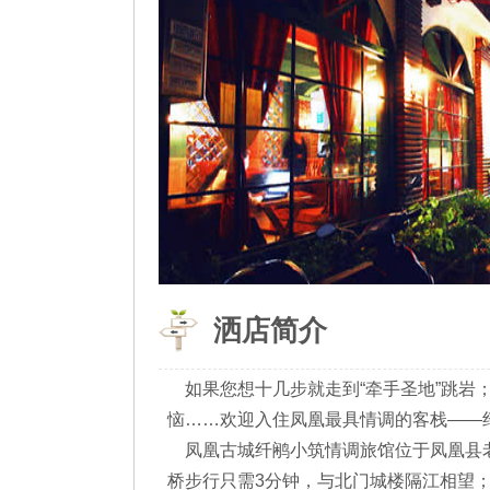
洒店简介
如果您想十几步就走到“牵手圣地”跳岩
恼……欢迎入住凤凰最具情调的客栈——纤鹇小筑
凤凰古城纤鹇小筑情调旅馆位于凤凰县老
桥步行只需3分钟，与北门城楼隔江相望；距