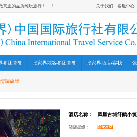
做真正的品质纯玩旅行！！！
关于我们
客服中心
界参团套餐
张家界散客参团套餐
张家界酒店/客栈
张
情调旅馆
酒店名称：
凤凰古城纤鹇小筑
酒店星级：