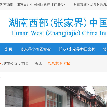
湖南西部（张家界）中国国际旅行社有限公司
——只做真正的品质纯玩旅
首 页
张家界小包团套餐
长沙+张家界参团套餐
张
现在位置：
首页
->
酒店
->
凤凰龙阁客栈